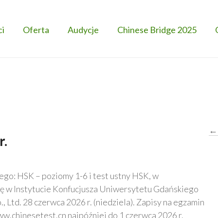
ci
Oferta
Audycje
Chinese Bridge 2025
←
r.
ego: HSK – poziomy 1-6 i test ustny HSK, w
ię w Instytucie Konfucjusza Uniwersytetu Gdańskiego
, Ltd. 28 czerwca 2026 r. (niedziela). Zapisy na egzamin
w.chinesetest.cn najpóźniej do 1 czerwca 2026 r.