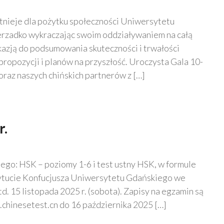
tnieje dla pożytku społeczności Uniwersytetu
erzadko wykraczając swoim oddziaływaniem na całą
 okazją do podsumowania skuteczności i trwałości
ropozycji i planów na przyszłość. Uroczysta Gala 10-
raz naszych chińskich partnerów z […]
r.
iego: HSK – poziomy 1-6 i test ustny HSK, w formule
tytucie Konfucjusza Uniwersytetu Gdańskiego we
d. 15 listopada 2025 r. (sobota). Zapisy na egzamin są
chinesetest.cn do 16 października 2025 […]