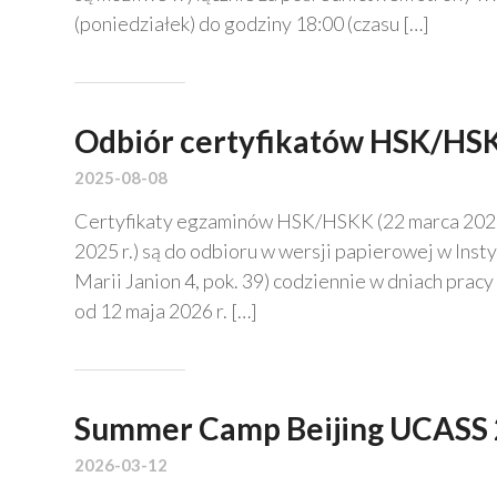
(poniedziałek) do godziny 18:00 (czasu […]
Odbiór certyfikatów HSK/HS
2025-08-08
Certyfikaty egzaminów HSK/HSKK (22 marca 2026 r.
2025 r.) są do odbioru w wersji papierowej w Inst
Marii Janion 4, pok. 39) codziennie w dniach prac
od 12 maja 2026 r. […]
Summer Camp Beijing UCASS 2
2026-03-12