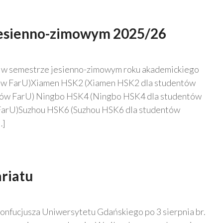
 jesienno-zimowym 2025/26
ów w semestrze jesienno-zimowym roku akademickiego
w FarU)Xiamen HSK2 (Xiamen HSK2 dla studentów
ów FarU) Ningbo HSK4 (Ningbo HSK4 dla studentów
FarU)Suzhou HSK6 (Suzhou HSK6 dla studentów
…]
riatu
Konfucjusza Uniwersytetu Gdańskiego po 3 sierpnia br.