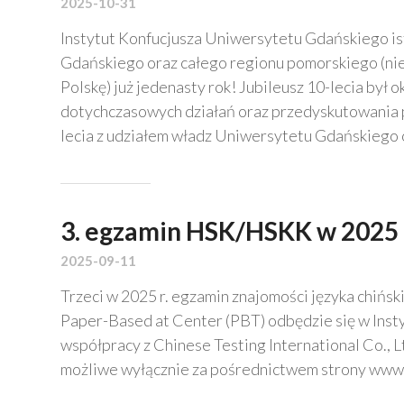
2025-10-31
Instytut Konfucjusza Uniwersytetu Gdańskiego is
Gdańskiego oraz całego regionu pomorskiego (ni
Polskę) już jedenasty rok! Jubileusz 10-lecia był
dotychczasowych działań oraz przedyskutowania p
lecia z udziałem władz Uniwersytetu Gdańskiego o
3. egzamin HSK/HSKK w 2025 
2025-09-11
Trzeci w 2025 r. egzamin znajomości języka chińsk
Paper-Based at Center (PBT) odbędzie się w Ins
współpracy z Chinese Testing International Co., Lt
możliwe wyłącznie za pośrednictwem strony www.