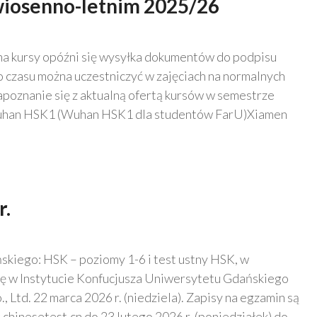
wiosenno-letnim 2025/26
na kursy opóźni się wysyłka dokumentów do podpisu
o czasu można uczestniczyć w zajęciach na normalnych
apoznanie się z aktualną ofertą kursów w semestrze
uhan HSK1 (Wuhan HSK1 dla studentów FarU)Xiamen
r.
ńskiego: HSK – poziomy 1-6 i test ustny HSK, w
ię w Instytucie Konfucjusza Uniwersytetu Gdańskiego
 Ltd. 22 marca 2026 r. (niedziela). Zapisy na egzamin są
hinesetest.cn do 23 lutego 2026 r. (poniedziałek) do