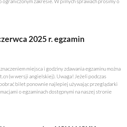
o ograniczonym zakresie. W pilnych sprawach prosimy o
czerwca 2025 r. egzamin
z oznaczeniem miejsca i godziny zdawania egzaminu można
t.cn (w wersji angielskiej). Uwaga! Jeżeli podczas
pobrać bilet ponownie najlepiej używając przeglądarki
rmacjami o egzaminach dostępnymi na naszej stronie