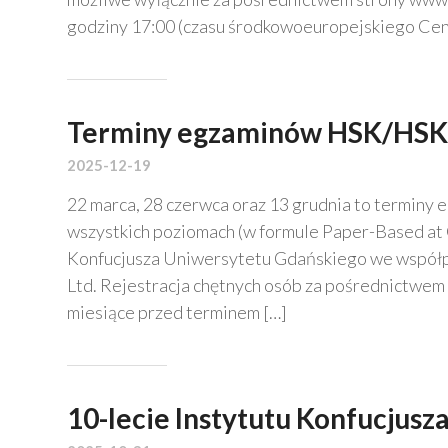
godziny 17:00 (czasu środkowoeuropejskiego Cen
Terminy egzaminów HSK/HSKK
2025-12-19
22 marca, 28 czerwca oraz 13 grudnia to terminy e
wszystkich poziomach (w formule Paper-Based at C
Konfucjusza Uniwersytetu Gdańskiego we współpra
Ltd. Rejestracja chętnych osób za pośrednictwem
miesiące przed terminem […]
10-lecie Instytutu Konfucjus