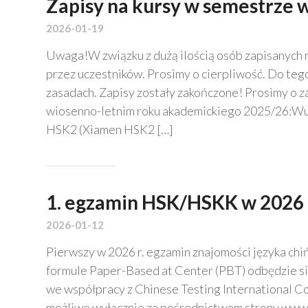
Zapisy na kursy w semestrze 
2026-01-19
Uwaga!W związku z dużą ilością osób zapisanych 
przez uczestników. Prosimy o cierpliwość. Do teg
zasadach. Zapisy zostały zakończone! Prosimy o z
wiosenno-letnim roku akademickiego 2025/26:W
HSK2 (Xiamen HSK2 […]
1. egzamin HSK/HSKK w 2026 
2026-01-12
Pierwszy w 2026 r. egzamin znajomości języka chi
formule Paper-Based at Center (PBT) odbędzie s
we współpracy z Chinese Testing International Co.,
możliwe wyłącznie za pośrednictwem strony www.c