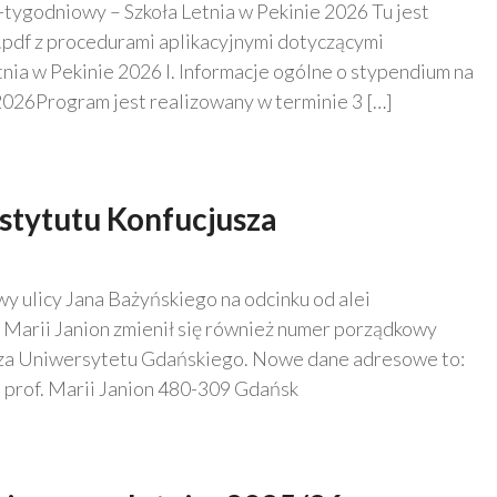
tygodniowy – Szkoła Letnia w Pekinie 2026 Tu jest
 .pdf z procedurami aplikacyjnymi dotyczącymi
ia w Pekinie 2026 I. Informacje ogólne o stypendium na
2026Program jest realizowany w terminie 3 […]
stytutu Konfucjusza
 ulicy Jana Bażyńskiego na odcinku od alei
. Marii Janion zmienił się również numer porządkowy
usza Uniwersytetu Gdańskiego. Nowe dane adresowe to:
 prof. Marii Janion 480-309 Gdańsk