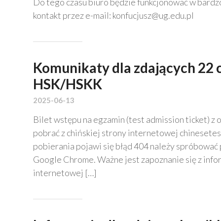
Do tego czasu biuro będzie funkcjonować w bardz
kontakt przez e-mail: konfucjusz@ug.edu.pl
Komunikaty dla zdających 22 
HSK/HSKK
2025-06-13
Bilet wstępu na egzamin (test admission ticket) 
pobrać z chińskiej strony internetowej chinesetes
pobierania pojawi się błąd 404 należy spróbować 
Google Chrome. Ważne jest zapoznanie się z info
internetowej […]