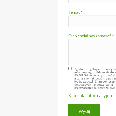
Temat *
O co chciałbyś zapytać? *
Zgodnie z ogólnym rozporządz
informujemy, iż: Administrato
80-309 Gdańsku przy ul. prof. 
można skontaktować się pod n
iod@ug.edu.pl Z Inspektore
dotyczących przetwarzani
przetwarzaniem... Szczegółowe 
Klauzula informacyjna
.