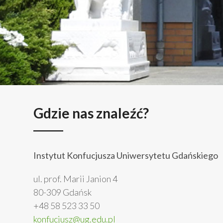
Gdzie nas znaleźć?
Instytut Konfucjusza Uniwersytetu Gdańskiego
ul. prof. Marii Janion 4
80-309 Gdańsk
+48 58 523 33 50
konfucjusz@ug.edu.pl