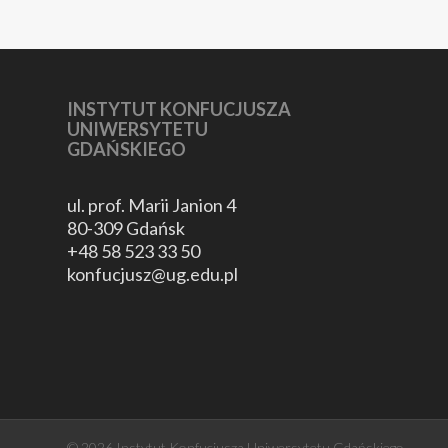
INSTYTUT KONFUCJUSZA
UNIWERSYTETU
GDAŃSKIEGO
ul. prof. Marii Janion 4
80-309 Gdańsk
+48 58 523 33 50
konfucjusz@ug.edu.pl
© 2026 Instytut Konfucjusza Uniwersytetu Gdańskiego