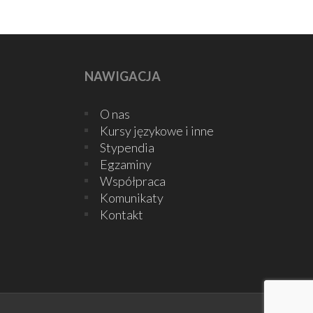
NAWIGACJA
O nas
Kursy językowe i inne
Stypendia
Egzaminy
Współpraca
Komunikaty
Kontakt