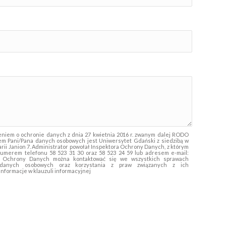
eniem o ochronie danych z dnia 27 kwietnia 2016 r. zwanym dalej RODO
rem Pani/Pana danych osobowych jest Uniwersytet Gdański z siedzibą w
Marii Janion 7. Administrator powołał Inspektora Ochrony Danych, z którym
umerem telefonu 58 523 31 30 oraz 58 523 24 59 lub adresem e-mail:
m Ochrony Danych można kontaktować się we wszystkich sprawach
a danych osobowych oraz korzystania z praw związanych z ich
informacje w klauzuli informacyjnej